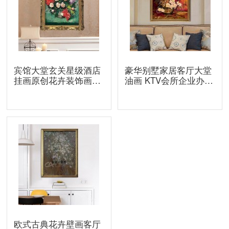
宾馆大堂玄关星级酒店
豪华别墅家居客厅大堂
挂画原创花卉装饰画欧
油画 KTV会所企业办公
式画 手绘油画批发
楼油画 原创花卉装饰画
欧式古典花卉壁画客厅