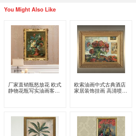
You Might Also Like
厂家直销瓶怒放花 欧式
欧索油画中式古典酒店
静物花瓶写实油画客厅
家居装饰挂画 高清喷绘
油画 纯手绘
油画静物画 批发